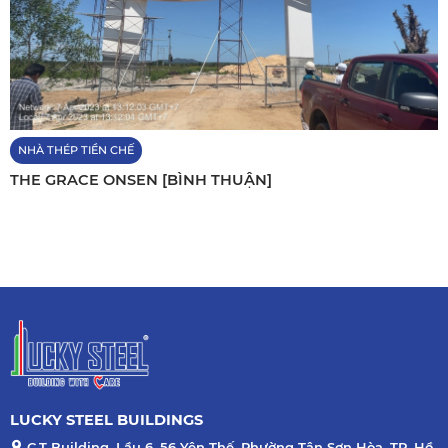
NHÀ THÉP TIỀN CHẾ
THE GRACE ONSEN [BÌNH THUẬN]
LUCKY STEEL BUILDINGS
C.T Building, Lầu 6, 56 Yên Thế, Phường Tân Sơn Hòa, TP. Hồ